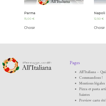
Parma
Napoli
15,00
€
12,50
€
Choisir
Choisir
Pages
All’Italiana – Q
Commandons !
Mentions légales
Pizza et pasta art
Saintes
Preview carte ét