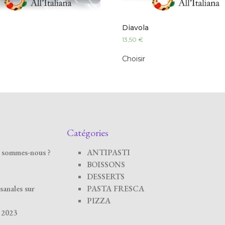
Diavola
13,50
€
Choisir
Catégories
ui sommes-nous ?
ANTIPASTI
BOISSONS
DESSERTS
isanales sur
PASTA FRESCA
PIZZA
é 2023