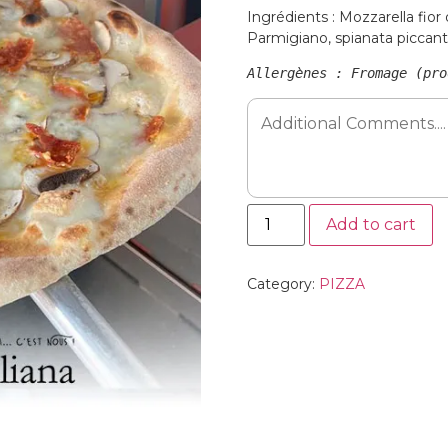
Ingrédients : Mozzarella fior
Parmigiano, spianata picca
Allergènes : Fromage (pro
Add to cart
Category:
PIZZA