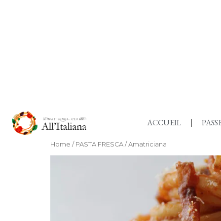
ACCUEIL
PAS
Home
/
PASTA FRESCA
/ Amatriciana