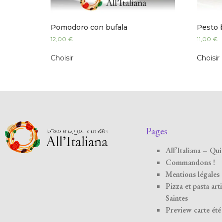
Pomodoro con bufala
Pesto b
12,00
€
11,00
€
Choisir
Choisir
Pages
All’Italiana – Q
Commandons !
Mentions légales
Pizza et pasta art
Saintes
Preview carte ét