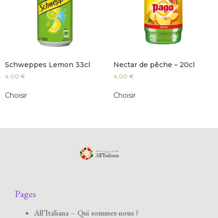
Schweppes Lemon 33cl
Nectar de pêche – 20cl
4,00
€
4,00
€
Choisir
Choisir
Pages
All’Italiana – Qui sommes-nous ?